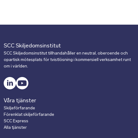
SCC Skiljedomsinstitut
SCC Skiljedomsinstitut tillhandahåller en neutral, oberoende och
opartisk mötesplats för tvistlösning i kommersiell verksamhet runt
om i världen.
LinkedIn
YouTube
Våra tjänster
Skiljeförfarande
Förenklat skiljeförfarande
SCC
Express
Alla tjänster