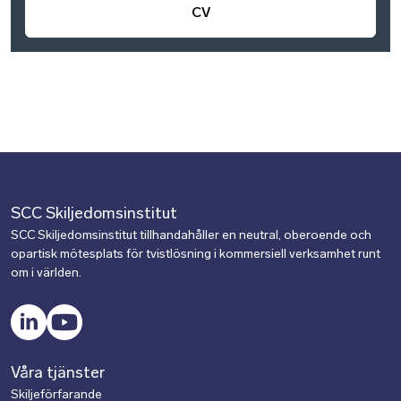
CV
SCC Skiljedomsinstitut
SCC Skiljedomsinstitut tillhandahåller en neutral, oberoende och
opartisk mötesplats för tvistlösning i kommersiell verksamhet runt
om i världen.
LinkedIn
YouTube
Våra tjänster
Skiljeförfarande