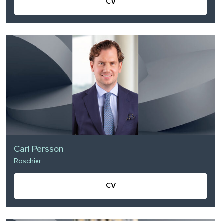
CV
Carl Persson
Roschier
CV