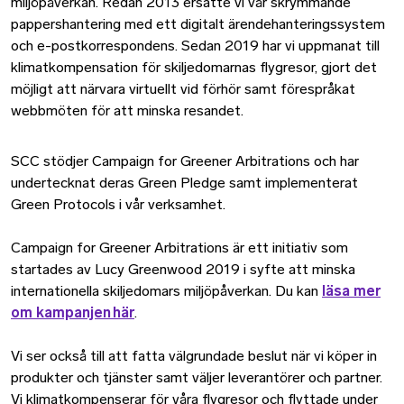
miljöpåverkan. Redan 2013 ersatte vi vår skrymmande
pappershantering med ett digitalt ärendehanteringssystem
och e-postkorrespondens. Sedan 2019 har vi uppmanat till
klimatkompensation för skiljedomarnas flygresor, gjort det
möjligt att närvara virtuellt vid förhör samt förespråkat
webbmöten för att minska resandet.
SCC stödjer Campaign for Greener Arbitrations och har
undertecknat deras Green Pledge samt implementerat
Green Protocols i vår verksamhet.
Campaign for Greener Arbitrations är ett initiativ som
startades av Lucy Greenwood 2019 i syfte att minska
internationella skiljedomars miljöpåverkan. Du kan
läsa mer
om kampanjen här
.
Vi ser också till att fatta välgrundade beslut när vi köper in
produkter och tjänster samt väljer leverantörer och partner.
Vi klimatkompenserar för våra flygresor och flyttade under