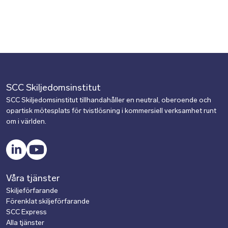
SCC Skiljedomsinstitut
SCC Skiljedomsinstitut tillhandahåller en neutral, oberoende och
opartisk mötesplats för tvistlösning i kommersiell verksamhet runt
om i världen.
LinkedIn
YouTube
Våra tjänster
Skiljeförfarande
Förenklat skiljeförfarande
SCC
Express
Alla tjänster