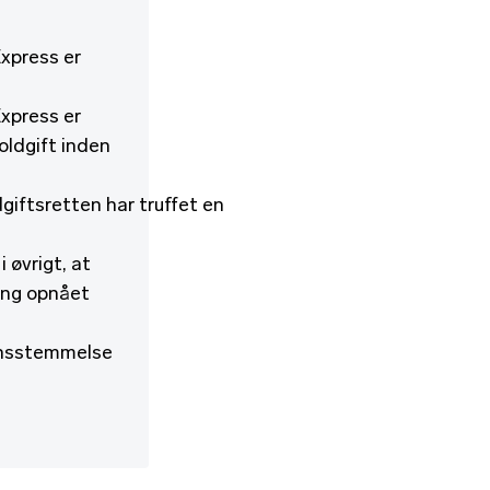
Express er
Express er
oldgift inden
giftsretten har truffet en
 øvrigt, at
ing opnået
ensstemmelse