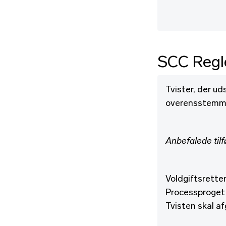
SCC Regle
Tvister, der ud
overensstemmel
Anbefalede tilf
Voldgiftsrette
Processproget 
Tvisten skal af