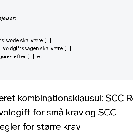
øjelser:
ns sæde skal være […].
i voldgiftssagen skal være […].
gøres efter […] ret.
ret kombinationsklausul: SCC Re
 voldgift for små krav og SCC
egler for større krav