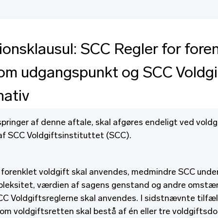
onsklausul: SCC Regler for foren
som udgangspunkt og SCC Voldgi
nativ
springer af denne aftale, skal afgøres endeligt ved voldg
af SCC Voldgiftsinstituttet (SCC).
 forenklet voldgift skal anvendes, medmindre SCC und
mpleksitet, værdien af sagens genstand og andre omst
SCC Voldgiftsreglerne skal anvendes. I sidstnævnte tilfæ
 om voldgiftsretten skal bestå af én eller tre voldgifts