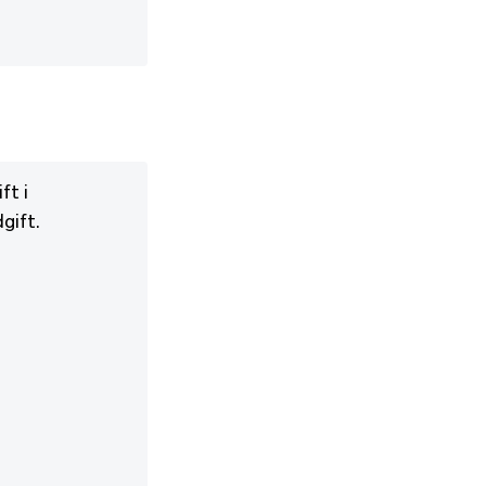
ft i
gift.