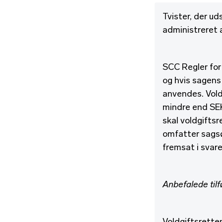
Tvister, der ud
administreret 
SCC Regler for
og hvis sagens 
anvendes. Vold
mindre end SEK 
skal voldgifts
omfatter sags
fremsat i svar
Anbefalede tilf