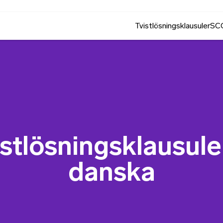
Tvistlösningsklausuler
SCC
istlösningsklausule
danska