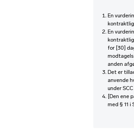
En vurderin
kontraktli
En vurderin
kontraktli
for [30] da
modtagelse 
anden afgø
Det er till
anvende hv
under SCC 
[Den ene p
med § 11 i 