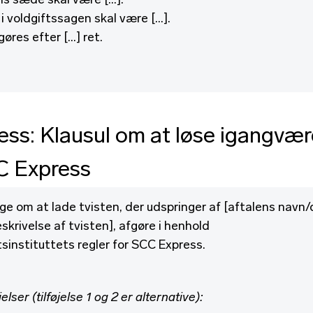
ns sæde skal være […].
i voldgiftssagen skal være […].
gøres efter […] ret.
ss: Klausul om at løse igangvær
C Express
ige om at lade tvisten, der udspringer af [aftalens navn
krivelse af tvisten], afgøre i henhold
tsinstituttets regler for SCC Express.
jelser (tilføjelse 1 og 2 er alternative):