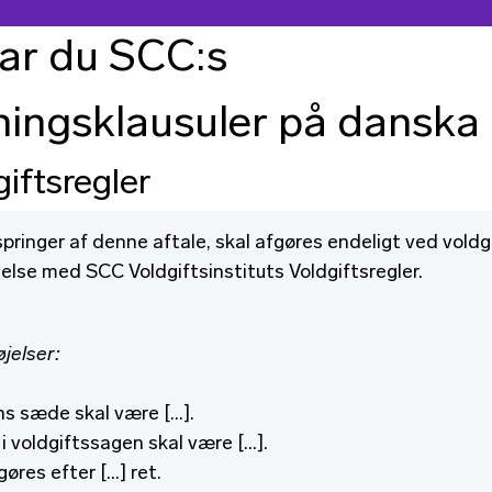
tar du SCC:s
sningsklausuler på danska
iftsregler
springer af denne aftale, skal afgøres endeligt ved voldgi
se med SCC Voldgiftsinstituts Voldgiftsregler.
øjelser:
ns sæde skal være […].
i voldgiftssagen skal være […].
gøres efter […] ret.