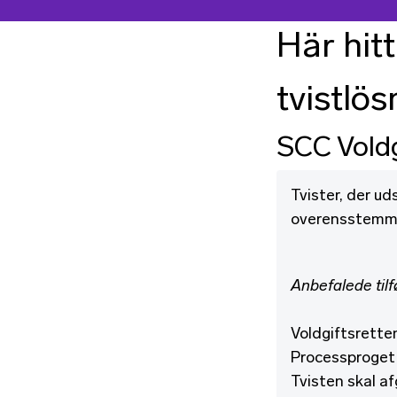
Här hit
tvistlö
SCC Voldg
Tvister, der ud
overensstemmel
Anbefalede tilf
Voldgiftsrette
Processproget 
Tvisten skal af