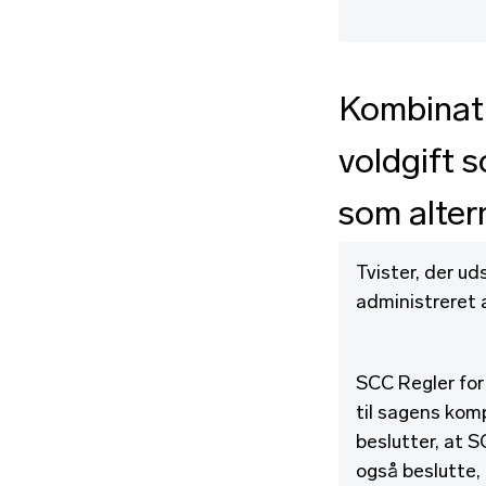
Kombinati
voldgift 
som alter
Tvister, der ud
administreret 
SCC Regler for
til sagens ko
beslutter, at 
også beslutte,