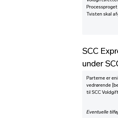
Voldgiftsrette
Processproget 
Tvisten skal af
SCC Expre
under SC
Parterne er en
vedrørende [bes
til SCC Voldgif
Eventuelle tilfø