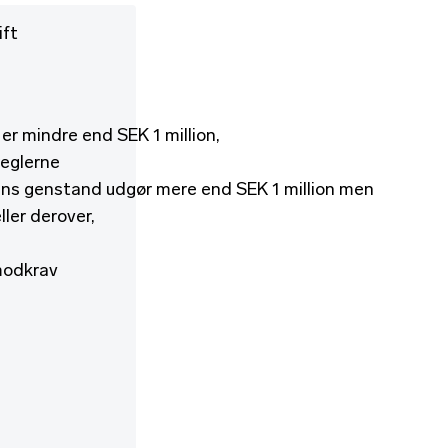
ift
er mindre end SEK 1 million,
reglerne
ens genstand udgør mere end SEK 1 million men
ller derover,
modkrav