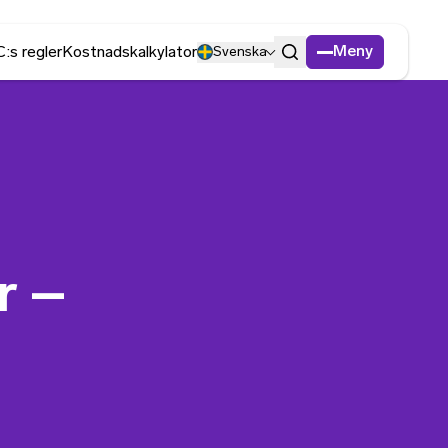
Meny
:s regler
Kostnadskalkylator
Svenska
Sök
r –