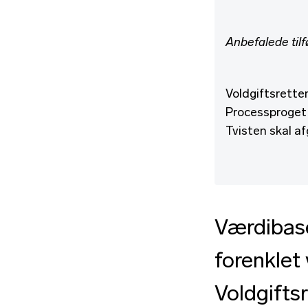
Anbefalede tilf
Voldgiftsrette
Processproget 
Tvisten skal af
Værdibase
forenklet
Voldgiftsr