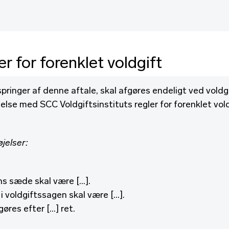
r for forenklet voldgift
springer af denne aftale, skal afgøres endeligt ved voldgi
se med SCC Voldgiftsinstituts regler for forenklet vold
øjelser:
ns sæde skal være […].
i voldgiftssagen skal være […].
gøres efter […] ret.