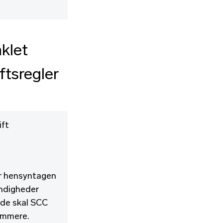
klet
ftsregler
ift
er hensyntagen
ændigheder
lde skal SCC
dommere.