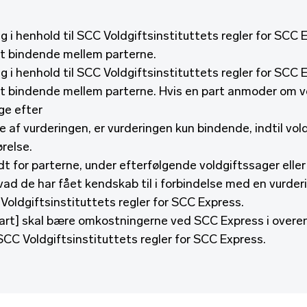
g i henhold til SCC Voldgiftsinstituttets regler for SCC 
gt bindende mellem parterne.
g i henhold til SCC Voldgiftsinstituttets regler for SCC 
gt bindende mellem parterne. Hvis en part anmoder om v
ge efter
af vurderingen, er vurderingen kun bindende, indtil vold
relse.
adt for parterne, under efterfølgende voldgiftssager eller i
ad de har fået kendskab til i forbindelse med en vurder
Voldgiftsinstituttets regler for SCC Express.
art] skal bære omkostningerne ved SCC Express i over
SCC Voldgiftsinstituttets regler for SCC Express.