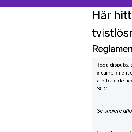
Här hit
tvistlö
Reglament
Toda disputa, c
incumplimiento
arbitraje de ac
SCC.
Se sugiere aña