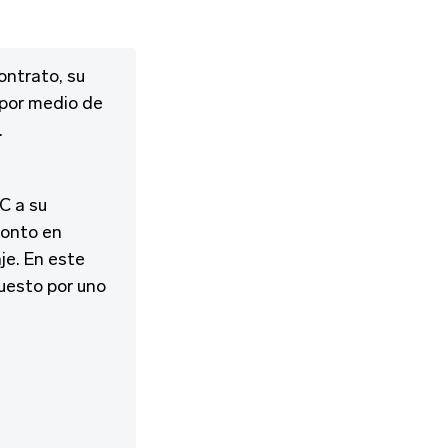
ontrato, su
 por medio de
.
C a su
monto en
je. En este
puesto por uno