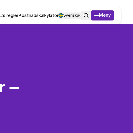
Meny
:s regler
Kostnadskalkylator
Svenska
Sök
r –