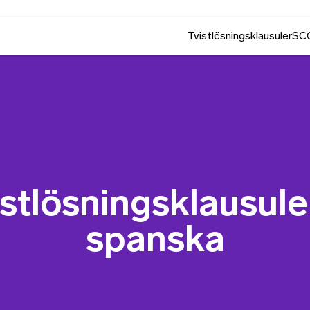
Tvistlösningsklausuler
SCC
istlösningsklausule
spanska