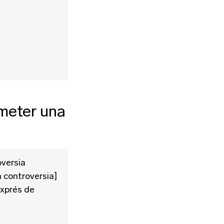
meter una
oversia
a controversia]
Exprés de