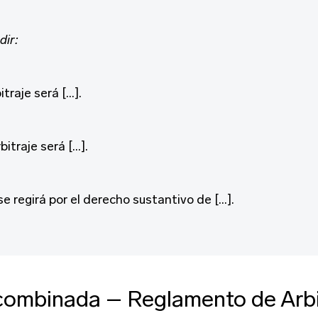
dir:
itraje será […].
bitraje será […].
e regirá por el derecho sustantivo de […].
combinada – Reglamento de Arbi